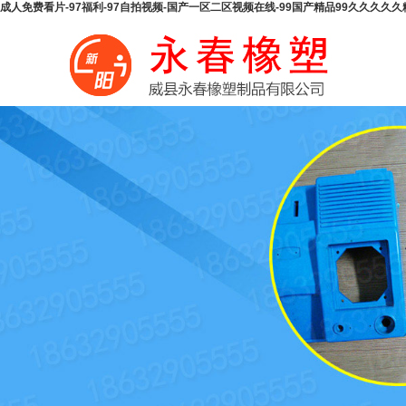
成人免费看片-97福利-97自拍视频-国产一区二区视频在线-99国产精品99久久久久
http://www.fi15.cn 熱線：18632905555