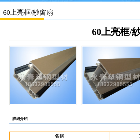
60上亮框/紗窗扇
60上亮框/
詳細介紹
名稱