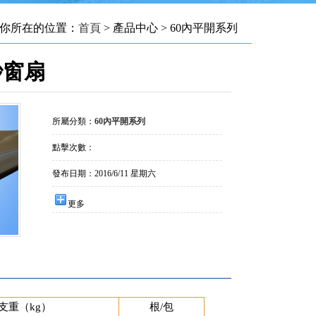
你所在的位置：
首頁
> 產品中心 > 60內平開系列
紗窗扇
所屬分類：
60內平開系列
點擊次數：
發布日期：
2016/6/11 星期六
更多
支重（kg）
根/包